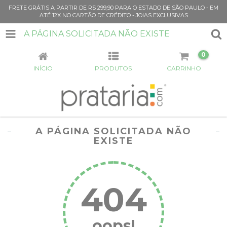
FRETE GRÁTIS A PARTIR DE R$ 299,90 PARA O ESTADO DE SÃO PAULO - EM
ATÉ 12X NO CARTÃO DE CRÉDITO - JOIAS EXCLUSIVAS
A PÁGINA SOLICITADA NÃO EXISTE
0
INÍCIO
PRODUTOS
CARRINHO
A PÁGINA SOLICITADA NÃO
EXISTE
404
oops!